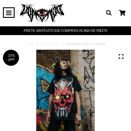
0
FRETE GRATUITO EM COMPRAS ACIMA DE R$370
Início
-
CAMISETAS
-
Camiseta Fire is Coming
33
%
OFF