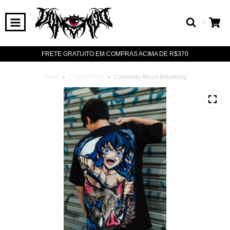
0
FRETE GRATUITO EM COMPRAS ACIMA DE R$370
Início
-
CAMISETAS
-
Camiseta Beast Breathing