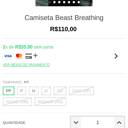
Camiseta Beast Breathing
R$110,00
2
x de
R$55,00
sem juros
VER MEIOS DE PAGAMENTO
TAMANHO:
PP
PP
P
M
G
GG
GGG (XP)
GGGG (XM)
GGGGG (XG)
QUANTIDADE