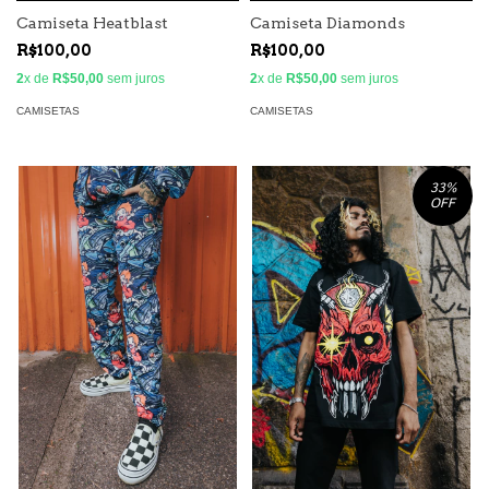
Camiseta Heatblast
Camiseta Diamonds
R$100,00
R$100,00
2
x de
R$50,00
sem juros
2
x de
R$50,00
sem juros
CAMISETAS
CAMISETAS
33
%
OFF