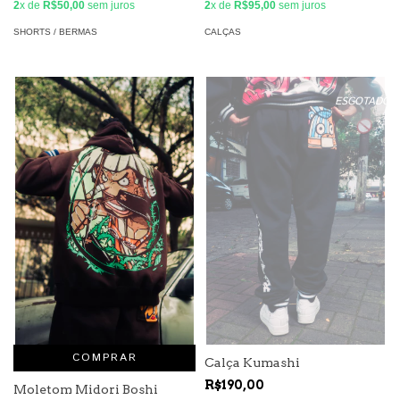
2
x de
R$50,00
sem juros
2
x de
R$95,00
sem juros
SHORTS / BERMAS
CALÇAS
ESGOTADO
COMPRAR
Calça Kumashi
R$190,00
Moletom Midori Boshi