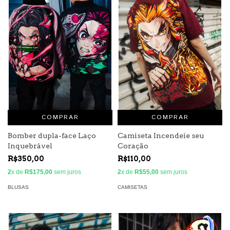
COMPRAR
COMPRAR
Bomber dupla-face Laço
Camiseta Incendeie seu
Inquebrável
Coração
R$350,00
R$110,00
2
x de
R$175,00
sem juros
2
x de
R$55,00
sem juros
BLUSAS
CAMISETAS