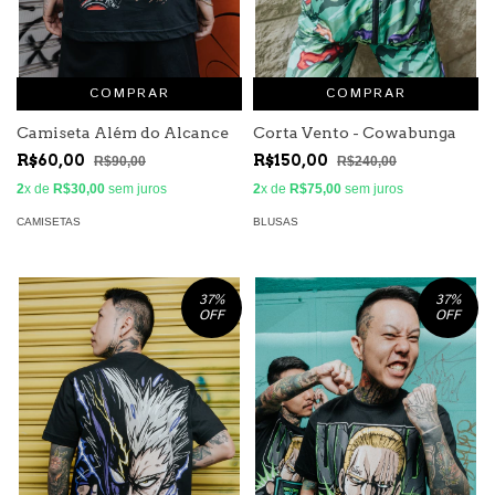
COMPRAR
COMPRAR
Camiseta Além do Alcance
Corta Vento - Cowabunga
R$60,00
R$150,00
R$90,00
R$240,00
2
x de
R$30,00
sem juros
2
x de
R$75,00
sem juros
CAMISETAS
BLUSAS
37
%
37
%
OFF
OFF