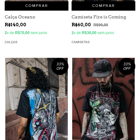
COMPRAR
COMPRAR
Calça Oceano
Camiseta Fire is Coming
R$140,00
R$60,00
R$90,00
2
x de
R$70,00
sem juros
2
x de
R$30,00
sem juros
CALÇAS
CAMISETAS
33
%
33
%
OFF
OFF