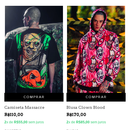
COMPRAR
COMPRAR
Camiseta Massacre
Blusa Clown Blood
R$110,00
R$170,00
2
x de
R$55,00
sem juros
2
x de
R$85,00
sem juros