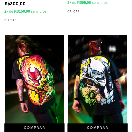
2
x de
R$95,00
sem juros
R$300,00
2
x de
R$150,00
sem juros
CALÇAS
BLUSAS
COMPRAR
COMPRAR